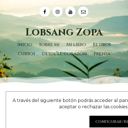
Lobsang Zopa
Inicio
Sobre mi
Mi libro
Retiros
Cursos
Desde el corazón
Prensa
A través del siguiente botón podrás acceder al pan
aceptar o rechazar las cookies 
configurar/r