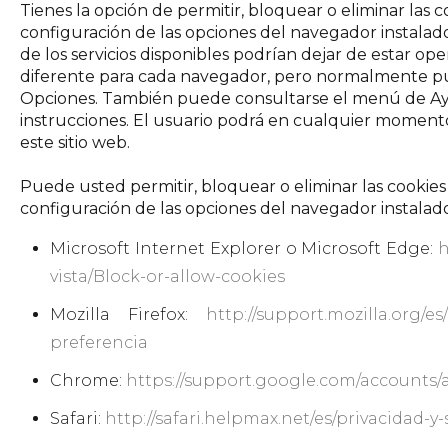
Tienes la opción de permitir, bloquear o eliminar las 
configuración de las opciones del navegador instalado
de los servicios disponibles podrían dejar de estar oper
diferente para cada navegador, pero normalmente p
Opciones. También puede consultarse el menú de A
instrucciones. El usuario podrá en cualquier moment
este sitio web.
Puede usted permitir, bloquear o eliminar las cookies
configuración de las opciones del navegador instalad
Microsoft Internet Explorer o Microsoft Edge:
h
vista/Block-or-allow-cookies
Mozilla Firefox:
http://support.mozilla.org/e
preferencia
Chrome:
https://support.google.com/accounts/
Safari:
http://safari.helpmax.net/es/privacidad-