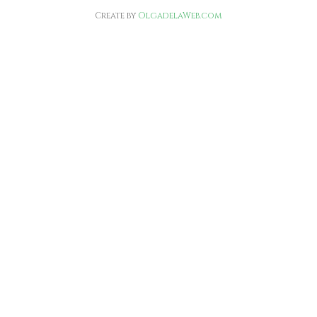
Create by
OlgadelaWeb.com