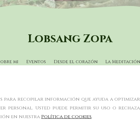
Lobsang Zopa
Sobre mi
Eventos
Desde el corazón
La Meditació
ros para recopilar información que ayuda a optimizar s
r personal. Usted puede permitir su uso o rechaz
Política de cookies
ción en nuestra
Política de cookies
.