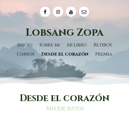
Lobsang Zopa
Inicio
Sobre mi
Mi libro
Retiros
Cursos
Desde el corazón
Prensa
Desde el corazón
Mis escritos