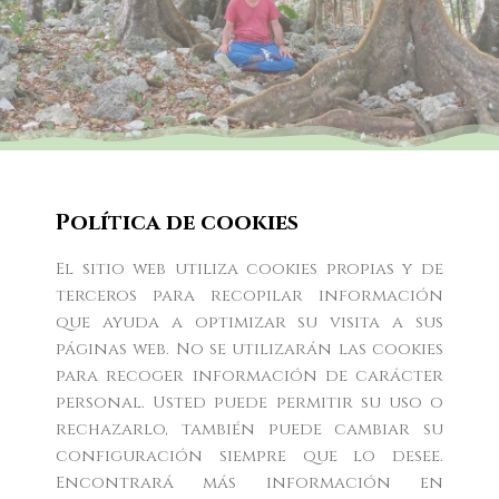
Lobsang Zopa
Política de cookies
El sitio web utiliza cookies propias y de
Inicio
Sobre mi
Eventos
Desde el corazón
terceros para recopilar información
que ayuda a optimizar su visita a sus
La Meditación
Prensa
páginas web. No se utilizarán las cookies
para recoger información de carácter
personal. Usted puede permitir su uso o
rechazarlo, también puede cambiar su
configuración siempre que lo desee.
Encontrará más información en
Política de cookies