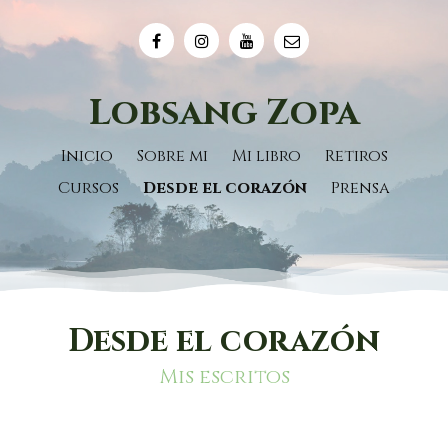
Lobsang Zopa
Inicio
Sobre mi
Mi libro
Retiros
Cursos
Desde el corazón
Prensa
Desde el corazón
Mis escritos