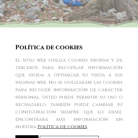
Lobsang Zopa
Política de cookies
El sitio web utiliza cookies propias y de
Inicio
Sobre mi
Eventos
Desde el corazón
terceros para recopilar información
que ayuda a optimizar su visita a sus
La Meditación
Prensa
páginas web. No se utilizarán las cookies
para recoger información de carácter
personal. Usted puede permitir su uso o
rechazarlo, también puede cambiar su
configuración siempre que lo desee.
Encontrará más información en
Política de cookies
nuestra
Política de cookies
.