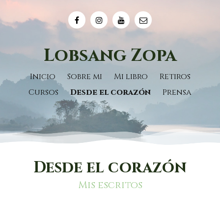
Lobsang Zopa
Inicio
Sobre mi
Mi libro
Retiros
Cursos
Desde el corazón
Prensa
Desde el corazón
Mis escritos