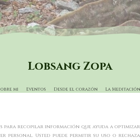
Lobsang Zopa
Sobre mi
Eventos
Desde el corazón
La Meditació
ros para recopilar información que ayuda a optimizar s
r personal. Usted puede permitir su uso o rechaz
Política de cookies