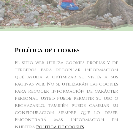
Lobsang Zopa
Política de cookies
El sitio web utiliza cookies propias y de
Inicio
Sobre mi
Eventos
Desde el corazón
terceros para recopilar información
que ayuda a optimizar su visita a sus
La Meditación
Prensa
páginas web. No se utilizarán las cookies
para recoger información de carácter
personal. Usted puede permitir su uso o
rechazarlo, también puede cambiar su
configuración siempre que lo desee.
Encontrará más información en
Política de cookies
nuestra
Política de cookies
.