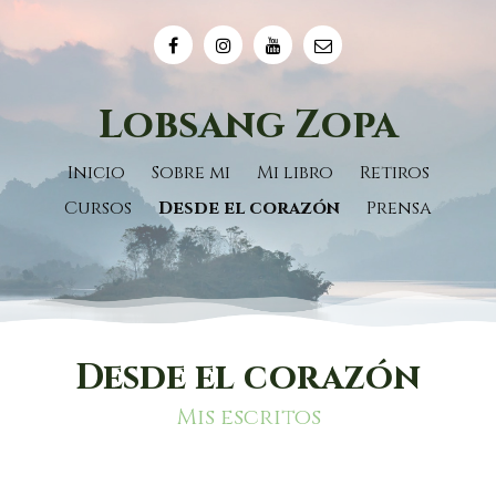
Lobsang Zopa
Inicio
Sobre mi
Mi libro
Retiros
Cursos
Desde el corazón
Prensa
Desde el corazón
Mis escritos