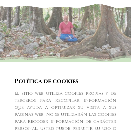
Lobsang Zopa
Política de cookies
El sitio web utiliza cookies propias y de
Inicio
Sobre mi
Eventos
Desde el corazón
terceros para recopilar información
que ayuda a optimizar su visita a sus
La Meditación
Prensa
páginas web. No se utilizarán las cookies
para recoger información de carácter
personal. Usted puede permitir su uso o