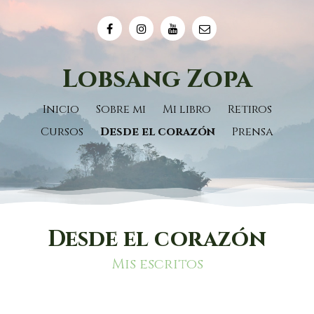
Lobsang Zopa
Inicio
Sobre mi
Mi libro
Retiros
Cursos
Desde el corazón
Prensa
Desde el corazón
Mis escritos